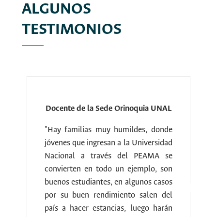
ALGUNOS
TESTIMONIOS
uia UNAL
Directivo de la Sede Orinoquia UNAL
s, donde
"El mayor impacto público del
iversidad
PEAMA se genera con los egresados
EAMA se
con lo que ellos hacen y prueven en
plo, son
los territorios. Los egresado salen al
os casos
territorio y, sin ninguna restricción,
alen del
comparte conocimiento, lo enseña,
go harán
lo transfiere y eso es muy importante