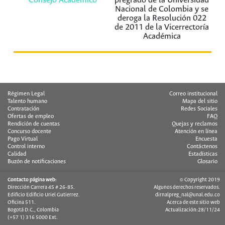
Consejo Académico
pregrado de la Universidad
Nacional de Colombia y se
deroga la Resolución 022
de 2011 de la Vicerrectoría
Académica
Régimen Legal
Correo institucional
Talento humano
Mapa del sitio
Contratación
Redes Sociales
Ofertas de empleo
FAQ
Rendición de cuentas
Quejas y reclamos
Concurso docente
Atención en línea
Pago Virtual
Encuesta
Control interno
Contáctenos
Calidad
Estadísticas
Buzón de notificaciones
Glosario
Contacto página web:
© Copyright 2019
Dirección Carrera 45 # 26-85.
Algunos derechos reservados.
Edificio Edificio Uriel Gutierrez.
dirnalpreg_nal@unal.edu.co
Oficina 511.
Acerca de este sitio web
Bogotá D.C., Colombia
Actualización:28/11/24
(+57 1) 316 5000 Ext.