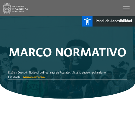
Panel de Accesibilidad
MARCO NORMATIVO
Está en:
Dirección Nacional de Programas de Pregrado
/
Sistema de Acompañamiento
Estudiantil
/
Marco Normativo