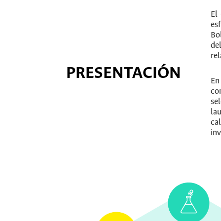
El
es
Bo
de
re
PRESENTACIÓN
En
co
se
la
ca
in