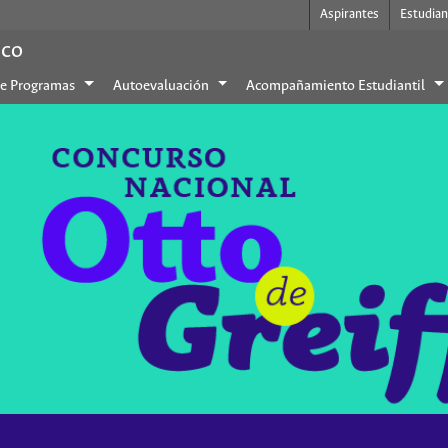
Aspirantes
Estudian
.co
de Programas
Autoevaluación
Acompañamiento Estudiantil