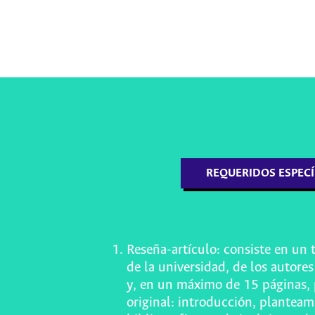
REQUERIDOS ESPECÍ
Reseña-artículo: consiste en un 
de la universidad, de los autore
y, en un máximo de 15 páginas, 
original: introducción, planteam